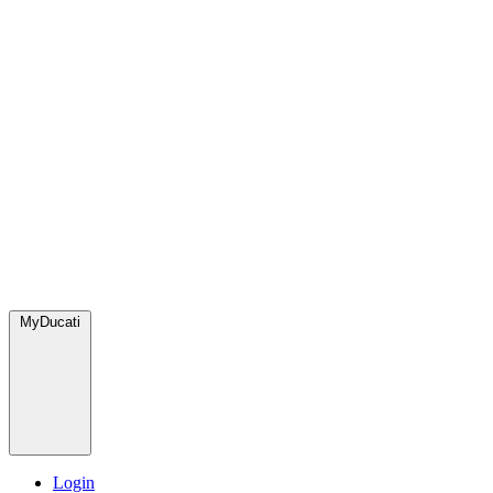
MyDucati
Login