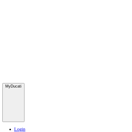
MyDucati
Login