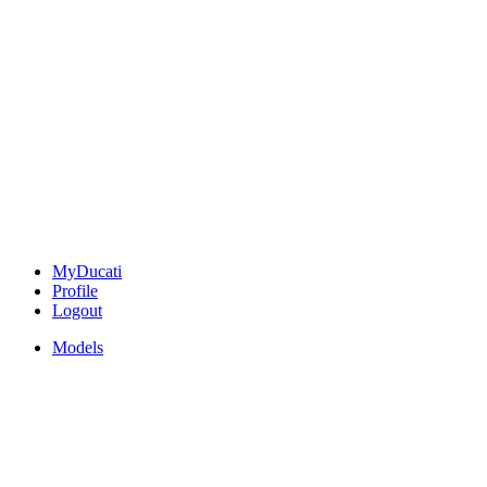
MyDucati
Profile
Logout
Models