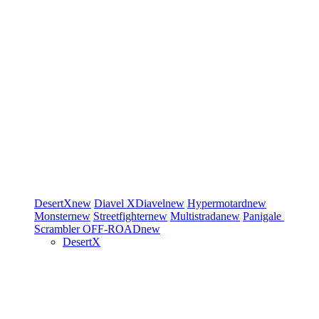
DesertX
new
Diavel
XDiavel
new
Hypermotard
new
Monster
new
Streetfighter
new
Multistrada
new
Panigale
Scrambler
OFF-ROAD
new
DesertX