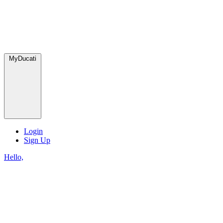
MyDucati
Login
Sign Up
Hello,