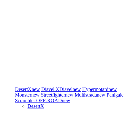
DesertX
new
Diavel
XDiavel
new
Hypermotard
new
Monster
new
Streetfighter
new
Multistrada
new
Panigale
Scrambler
OFF-ROAD
new
DesertX