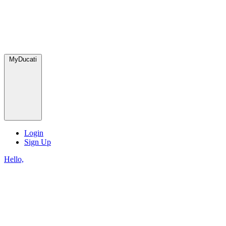
MyDucati
Login
Sign Up
Hello,