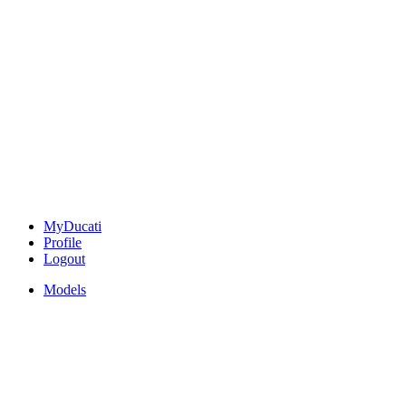
MyDucati
Profile
Logout
Models