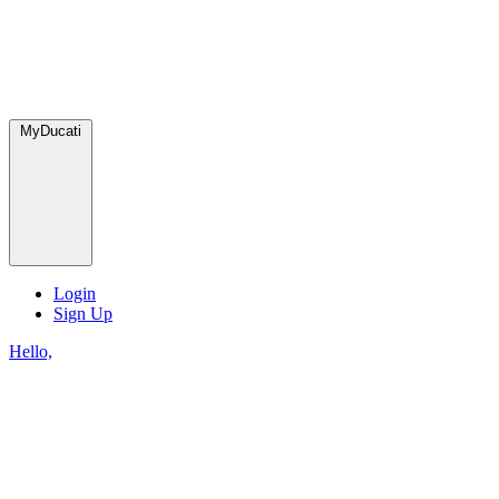
MyDucati
Login
Sign Up
Hello,