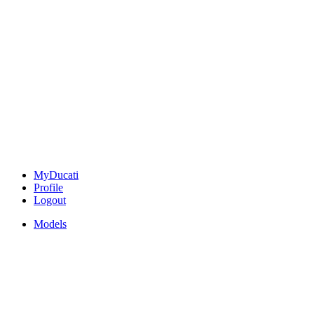
MyDucati
Profile
Logout
Models