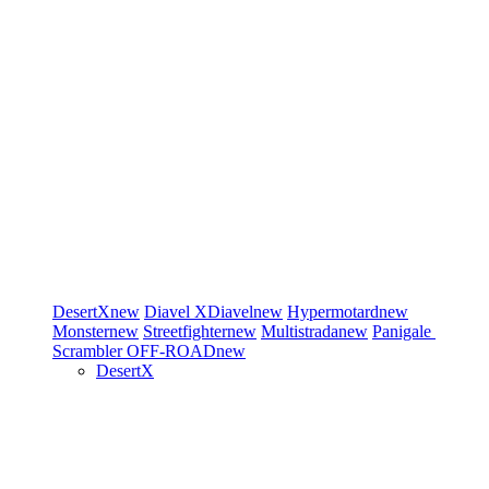
DesertX
new
Diavel
XDiavel
new
Hypermotard
new
Monster
new
Streetfighter
new
Multistrada
new
Panigale
Scrambler
OFF-ROAD
new
DesertX