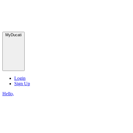
MyDucati
Login
Sign Up
Hello,