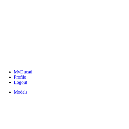
MyDucati
Profile
Logout
Models