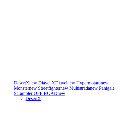
DesertX
new
Diavel
XDiavel
new
Hypermotard
new
Monster
new
Streetfighter
new
Multistrada
new
Panigale
Scrambler
OFF-ROAD
new
DesertX