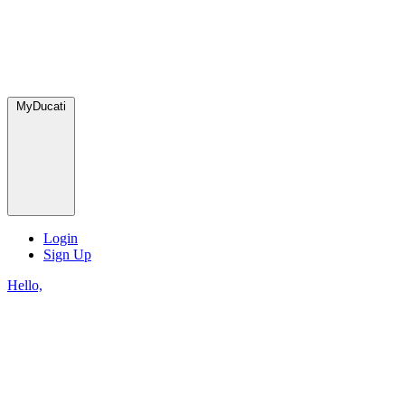
MyDucati
Login
Sign Up
Hello,