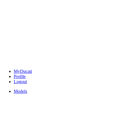
MyDucati
Profile
Logout
Models