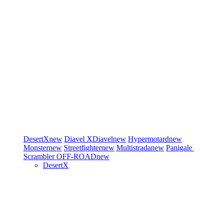
DesertX
new
Diavel
XDiavel
new
Hypermotard
new
Monster
new
Streetfighter
new
Multistrada
new
Panigale
Scrambler
OFF-ROAD
new
DesertX