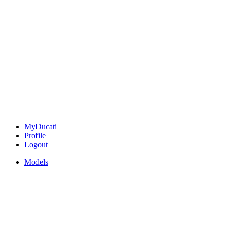
MyDucati
Profile
Logout
Models