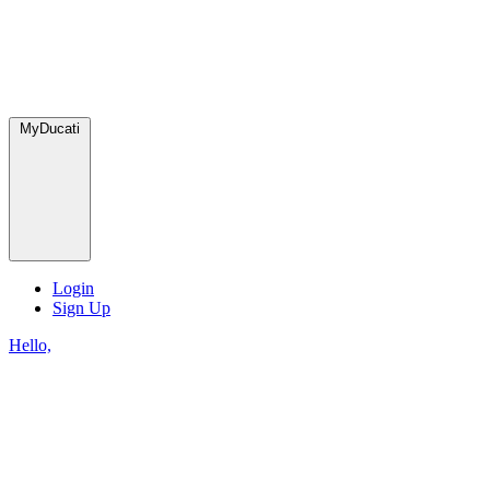
MyDucati
Login
Sign Up
Hello,