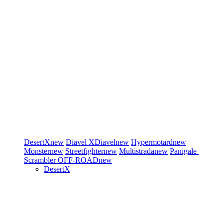
DesertX
new
Diavel
XDiavel
new
Hypermotard
new
Monster
new
Streetfighter
new
Multistrada
new
Panigale
Scrambler
OFF-ROAD
new
DesertX