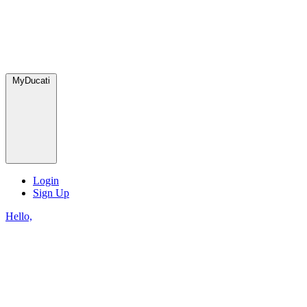
MyDucati
Login
Sign Up
Hello,