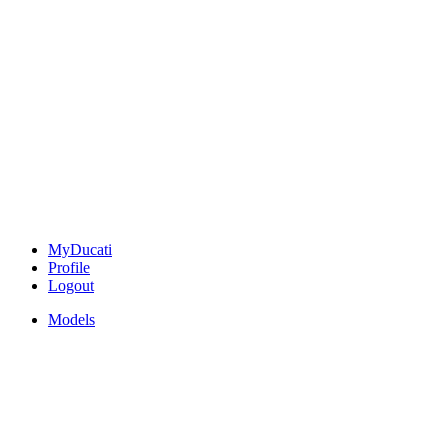
MyDucati
Profile
Logout
Models