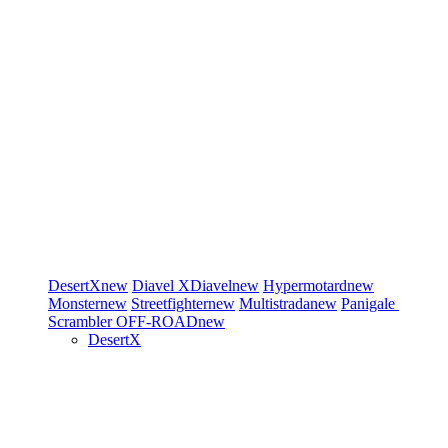
DesertX
new
Diavel
XDiavel
new
Hypermotard
new
Monster
new
Streetfighter
new
Multistrada
new
Panigale
Scrambler
OFF-ROAD
new
DesertX