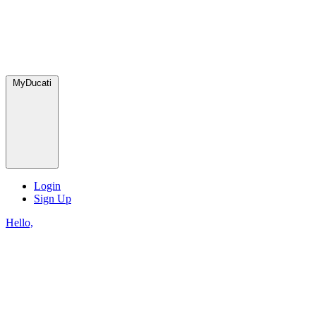
MyDucati
Login
Sign Up
Hello,