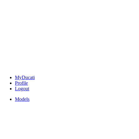
MyDucati
Profile
Logout
Models