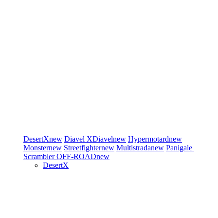
DesertX
new
Diavel
XDiavel
new
Hypermotard
new
Monster
new
Streetfighter
new
Multistrada
new
Panigale
Scrambler
OFF-ROAD
new
DesertX