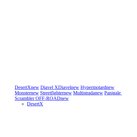
DesertX
new
Diavel
XDiavel
new
Hypermotard
new
Monster
new
Streetfighter
new
Multistrada
new
Panigale
Scrambler
OFF-ROAD
new
DesertX