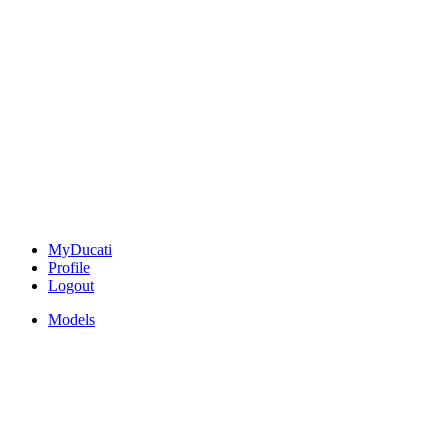
MyDucati
Profile
Logout
Models