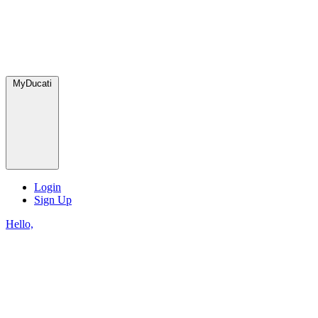
MyDucati
Login
Sign Up
Hello,