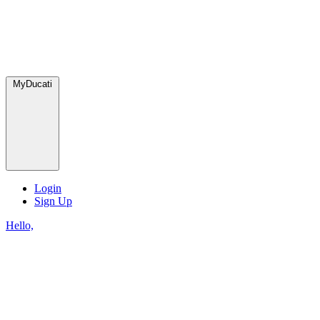
MyDucati
Login
Sign Up
Hello,