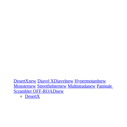
DesertX
new
Diavel
XDiavel
new
Hypermotard
new
Monster
new
Streetfighter
new
Multistrada
new
Panigale
Scrambler
OFF-ROAD
new
DesertX