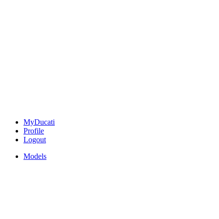
MyDucati
Profile
Logout
Models