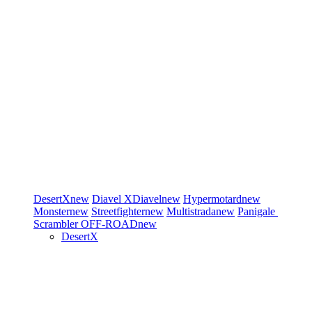
DesertX
new
Diavel
XDiavel
new
Hypermotard
new
Monster
new
Streetfighter
new
Multistrada
new
Panigale
Scrambler
OFF-ROAD
new
DesertX