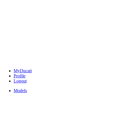
MyDucati
Profile
Logout
Models