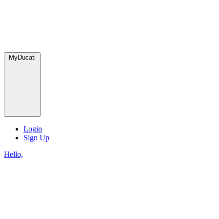
MyDucati
Login
Sign Up
Hello,