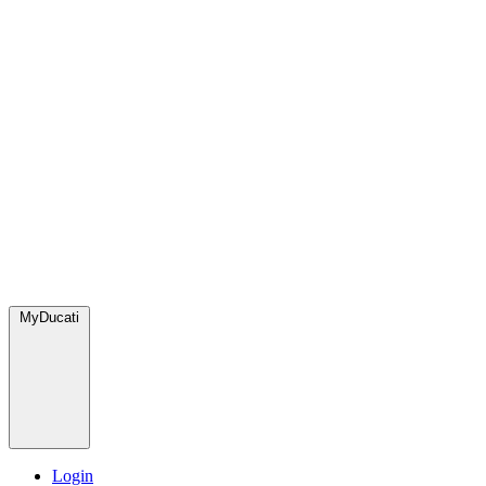
MyDucati
Login