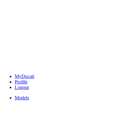
MyDucati
Profile
Logout
Models