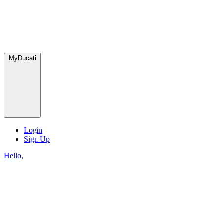
MyDucati
Login
Sign Up
Hello,