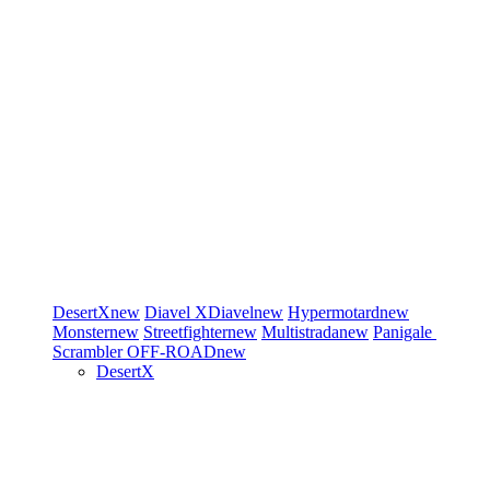
DesertX
new
Diavel
XDiavel
new
Hypermotard
new
Monster
new
Streetfighter
new
Multistrada
new
Panigale
Scrambler
OFF-ROAD
new
DesertX