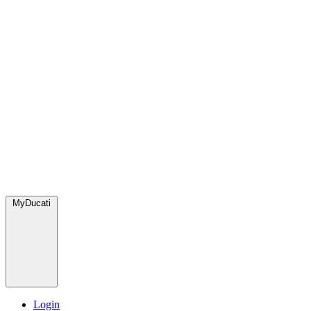
MyDucati
Login