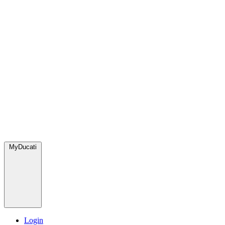
MyDucati
Login