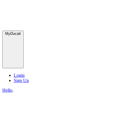
MyDucati
Login
Sign Up
Hello,