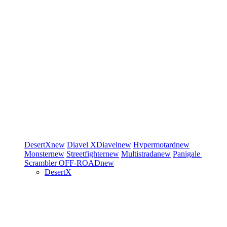
DesertX
new
Diavel
XDiavel
new
Hypermotard
new
Monster
new
Streetfighter
new
Multistrada
new
Panigale
Scrambler
OFF-ROAD
new
DesertX