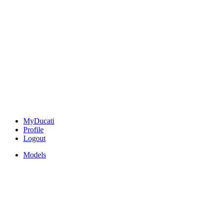
MyDucati
Profile
Logout
Models