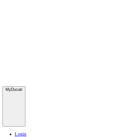
MyDucati
Login