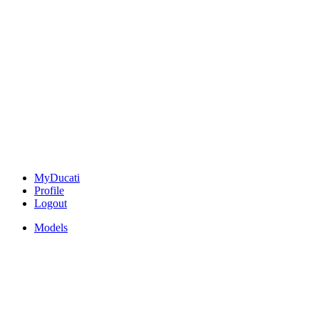
MyDucati
Profile
Logout
Models