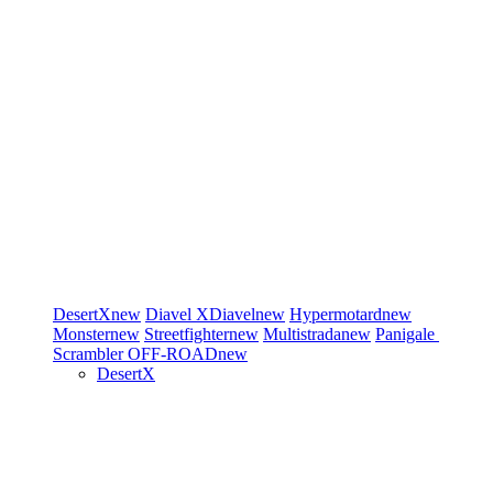
DesertX
new
Diavel
XDiavel
new
Hypermotard
new
Monster
new
Streetfighter
new
Multistrada
new
Panigale
Scrambler
OFF-ROAD
new
DesertX