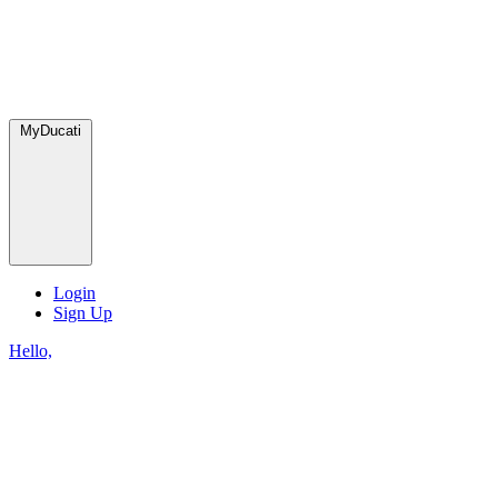
MyDucati
Login
Sign Up
Hello,