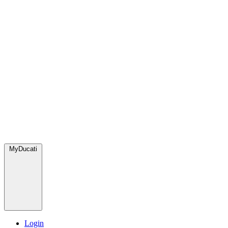
MyDucati
Login