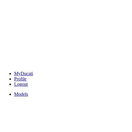
MyDucati
Profile
Logout
Models