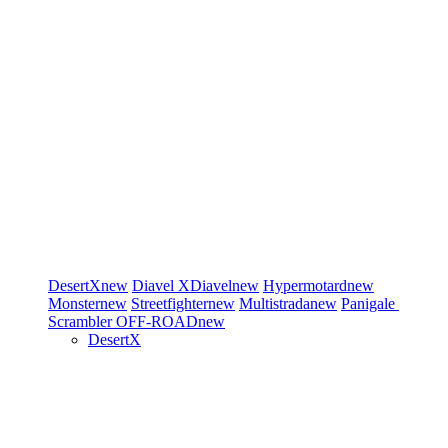
DesertX
new
Diavel
XDiavel
new
Hypermotard
new
Monster
new
Streetfighter
new
Multistrada
new
Panigale
Scrambler
OFF-ROAD
new
DesertX