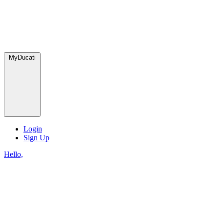
MyDucati
Login
Sign Up
Hello,