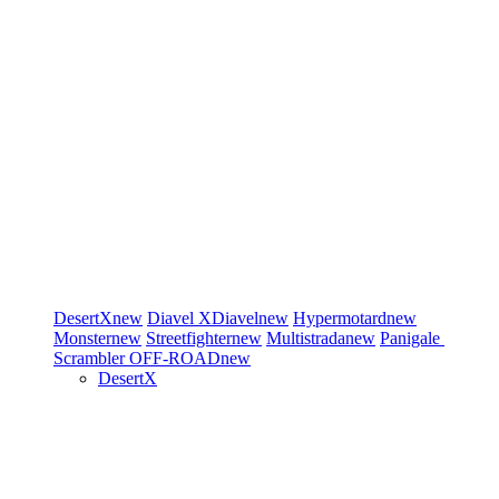
DesertX
new
Diavel
XDiavel
new
Hypermotard
new
Monster
new
Streetfighter
new
Multistrada
new
Panigale
Scrambler
OFF-ROAD
new
DesertX