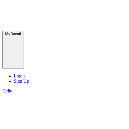
MyDucati
Login
Sign Up
Hello,