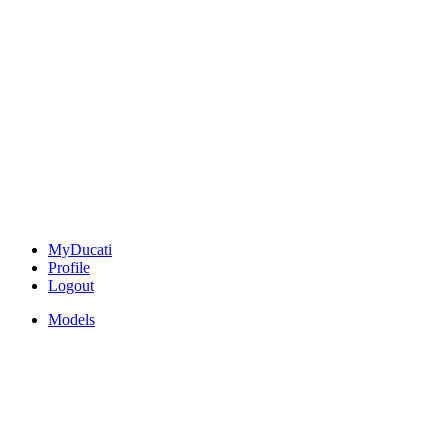
MyDucati
Profile
Logout
Models