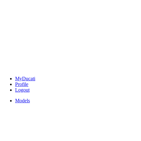
MyDucati
Profile
Logout
Models