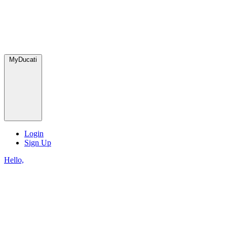
MyDucati
Login
Sign Up
Hello,