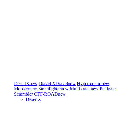
DesertX
new
Diavel
XDiavel
new
Hypermotard
new
Monster
new
Streetfighter
new
Multistrada
new
Panigale
Scrambler
OFF-ROAD
new
DesertX