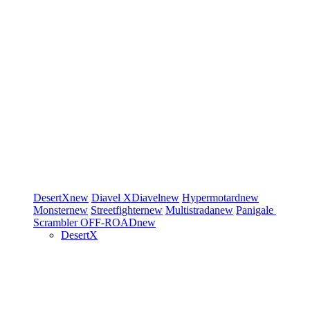
DesertX
new
Diavel
XDiavel
new
Hypermotard
new
Monster
new
Streetfighter
new
Multistrada
new
Panigale
Scrambler
OFF-ROAD
new
DesertX