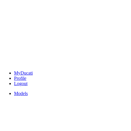
MyDucati
Profile
Logout
Models