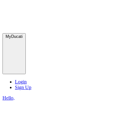
MyDucati
Login
Sign Up
Hello,