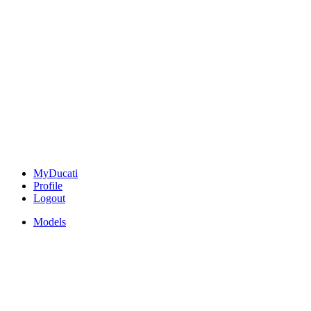
MyDucati
Profile
Logout
Models