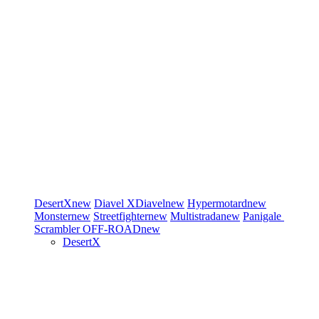
DesertX
new
Diavel
XDiavel
new
Hypermotard
new
Monster
new
Streetfighter
new
Multistrada
new
Panigale
Scrambler
OFF-ROAD
new
DesertX