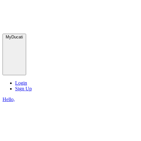
MyDucati
Login
Sign Up
Hello,