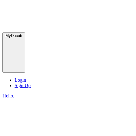
MyDucati
Login
Sign Up
Hello,