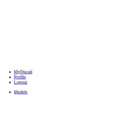
MyDucati
Profile
Logout
Models