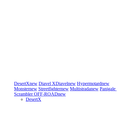
DesertX
new
Diavel
XDiavel
new
Hypermotard
new
Monster
new
Streetfighter
new
Multistrada
new
Panigale
Scrambler
OFF-ROAD
new
DesertX