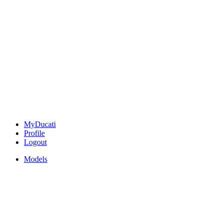
MyDucati
Profile
Logout
Models