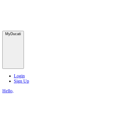
MyDucati
Login
Sign Up
Hello,