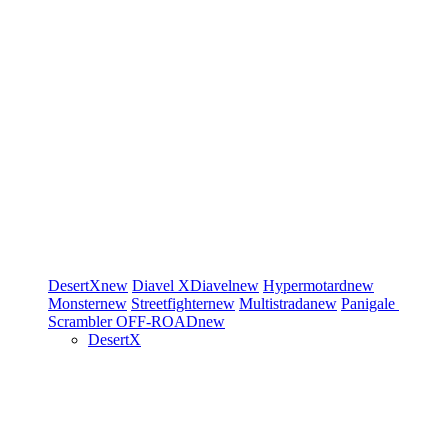
DesertX
new
Diavel
XDiavel
new
Hypermotard
new
Monster
new
Streetfighter
new
Multistrada
new
Panigale
Scrambler
OFF-ROAD
new
DesertX