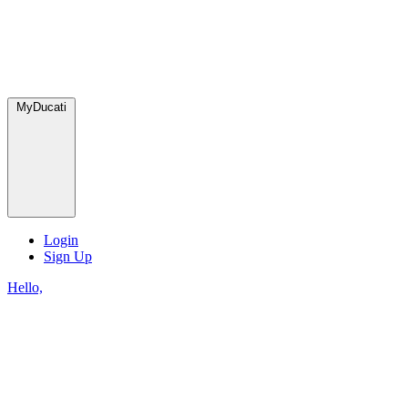
MyDucati
Login
Sign Up
Hello,