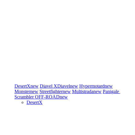
DesertX
new
Diavel
XDiavel
new
Hypermotard
new
Monster
new
Streetfighter
new
Multistrada
new
Panigale
Scrambler
OFF-ROAD
new
DesertX