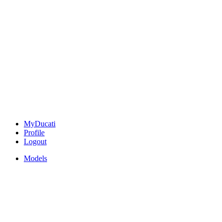
MyDucati
Profile
Logout
Models