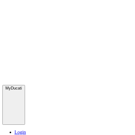
MyDucati
Login