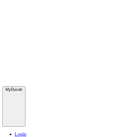
MyDucati
Login