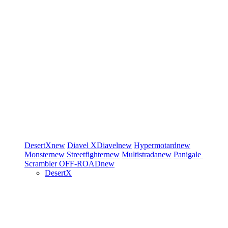
DesertX
new
Diavel
XDiavel
new
Hypermotard
new
Monster
new
Streetfighter
new
Multistrada
new
Panigale
Scrambler
OFF-ROAD
new
DesertX