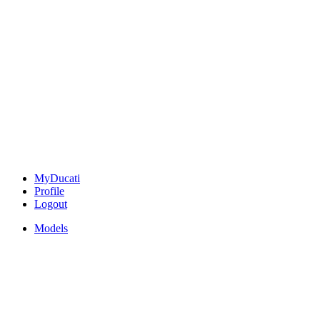
MyDucati
Profile
Logout
Models