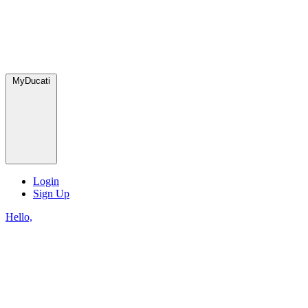
MyDucati
Login
Sign Up
Hello,