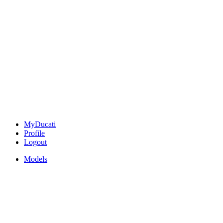
MyDucati
Profile
Logout
Models