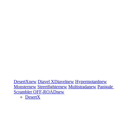
DesertX
new
Diavel
XDiavel
new
Hypermotard
new
Monster
new
Streetfighter
new
Multistrada
new
Panigale
Scrambler
OFF-ROAD
new
DesertX