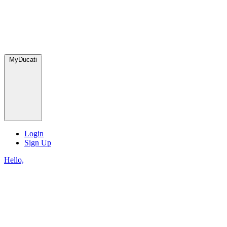
MyDucati
Login
Sign Up
Hello,