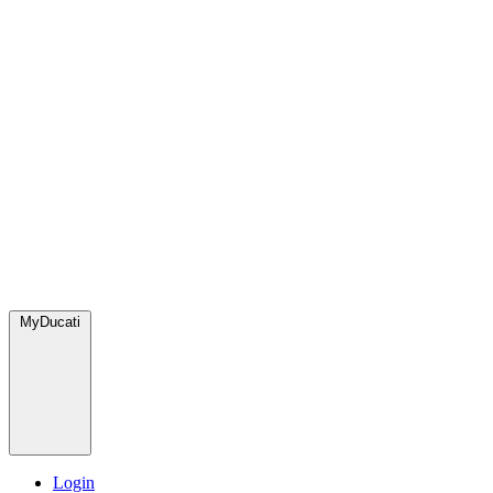
MyDucati
Login