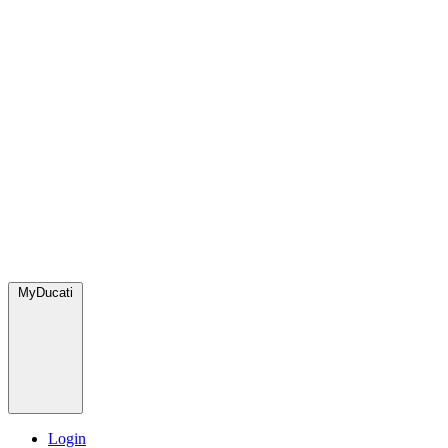
MyDucati
Login