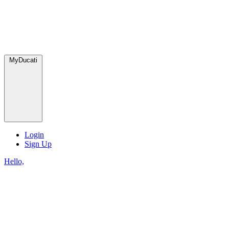
MyDucati
Login
Sign Up
Hello,