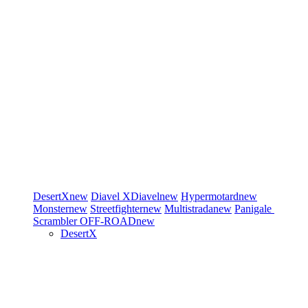
DesertX
new
Diavel
XDiavel
new
Hypermotard
new
Monster
new
Streetfighter
new
Multistrada
new
Panigale
Scrambler
OFF-ROAD
new
DesertX