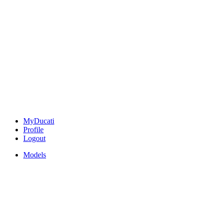
MyDucati
Profile
Logout
Models