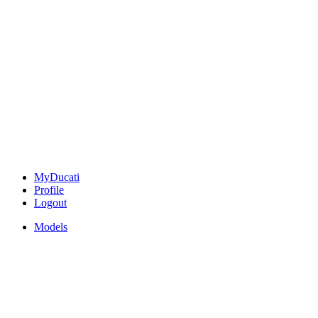
MyDucati
Profile
Logout
Models