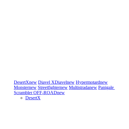
DesertX
new
Diavel
XDiavel
new
Hypermotard
new
Monster
new
Streetfighter
new
Multistrada
new
Panigale
Scrambler
OFF-ROAD
new
DesertX