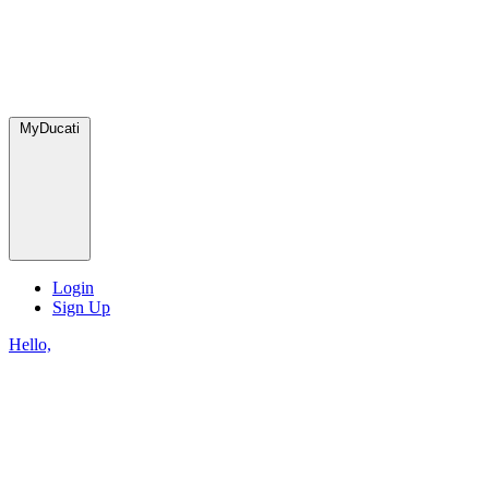
MyDucati
Login
Sign Up
Hello,