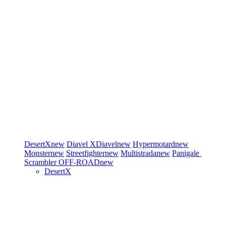
DesertX
new
Diavel
XDiavel
new
Hypermotard
new
Monster
new
Streetfighter
new
Multistrada
new
Panigale
Scrambler
OFF-ROAD
new
DesertX