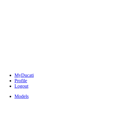
MyDucati
Profile
Logout
Models