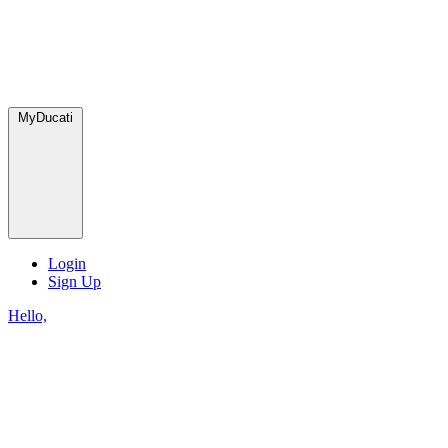
MyDucati
Login
Sign Up
Hello,