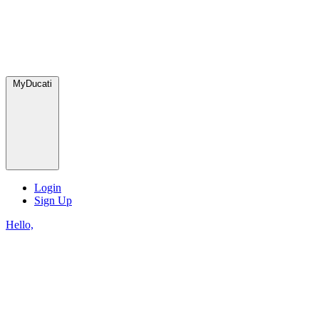
MyDucati
Login
Sign Up
Hello,