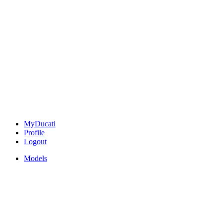
MyDucati
Profile
Logout
Models