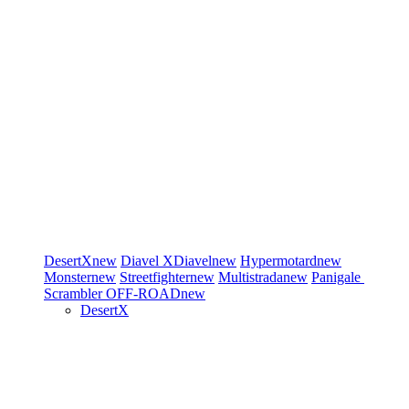
DesertX
new
Diavel
XDiavel
new
Hypermotard
new
Monster
new
Streetfighter
new
Multistrada
new
Panigale
Scrambler
OFF-ROAD
new
DesertX