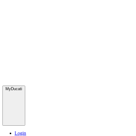
MyDucati
Login