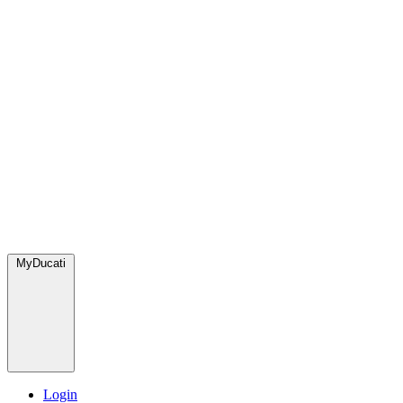
MyDucati
Login