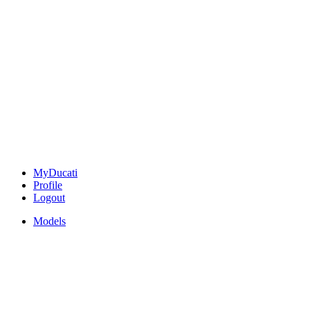
MyDucati
Profile
Logout
Models