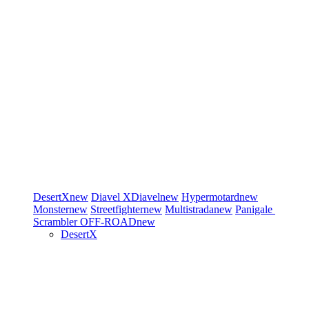
DesertX
new
Diavel
XDiavel
new
Hypermotard
new
Monster
new
Streetfighter
new
Multistrada
new
Panigale
Scrambler
OFF-ROAD
new
DesertX