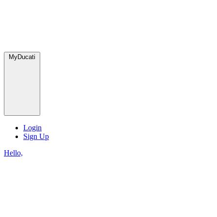
MyDucati
Login
Sign Up
Hello,