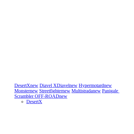
DesertX
new
Diavel
XDiavel
new
Hypermotard
new
Monster
new
Streetfighter
new
Multistrada
new
Panigale
Scrambler
OFF-ROAD
new
DesertX