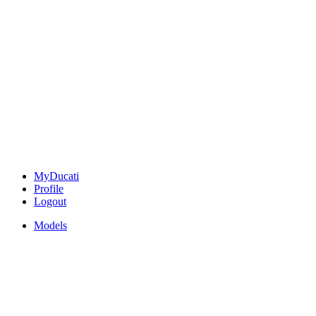
MyDucati
Profile
Logout
Models