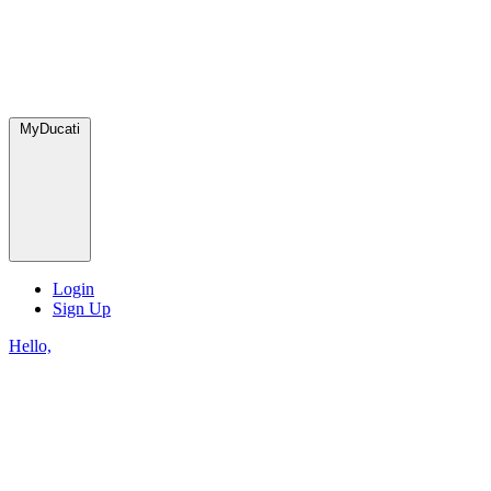
MyDucati
Login
Sign Up
Hello,