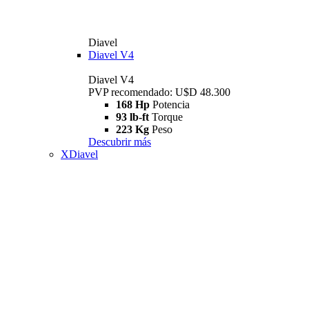
Diavel
Diavel V4
Diavel V4
PVP recomendado: U$D 48.300
168 Hp
Potencia
93 lb-ft
Torque
223 Kg
Peso
Descubrir más
XDiavel