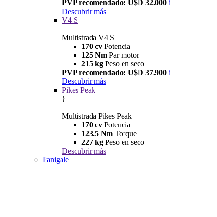
PVP recomendado: U$D 32.000
i
Descubrir más
V4 S
Multistrada V4 S
170 cv
Potencia
125 Nm
Par motor
215 kg
Peso en seco
PVP recomendado: U$D 37.900
i
Descubrir más
Pikes Peak
}
Multistrada Pikes Peak
170 cv
Potencia
123.5 Nm
Torque
227 kg
Peso en seco
Descubrir más
Panigale