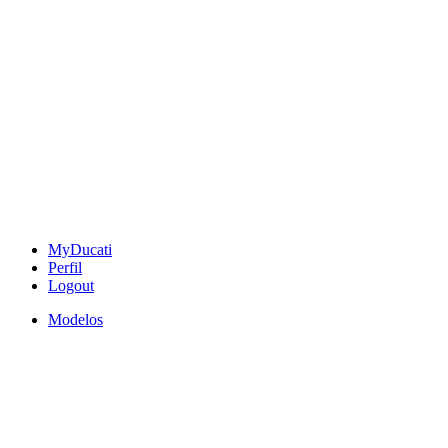
MyDucati
Perfil
Logout
Modelos