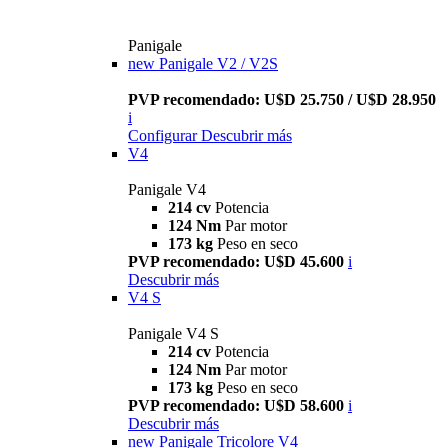
Panigale
new
Panigale V2 / V2S
PVP recomendado: U$D 25.750 / U$D 28.950
i
Configurar
Descubrir más
V4
Panigale V4
214 cv
Potencia
124 Nm
Par motor
173 kg
Peso en seco
PVP recomendado: U$D 45.600
i
Descubrir más
V4 S
Panigale V4 S
214 cv
Potencia
124 Nm
Par motor
173 kg
Peso en seco
PVP recomendado: U$D 58.600
i
Descubrir más
new
Panigale Tricolore V4