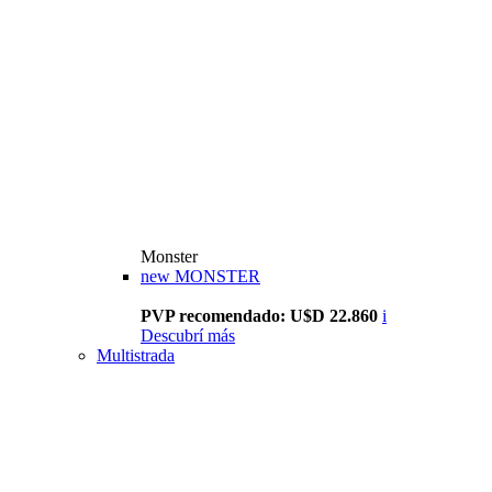
Monster
new
MONSTER
PVP recomendado: U$D 22.860
i
Descubrí más
Multistrada