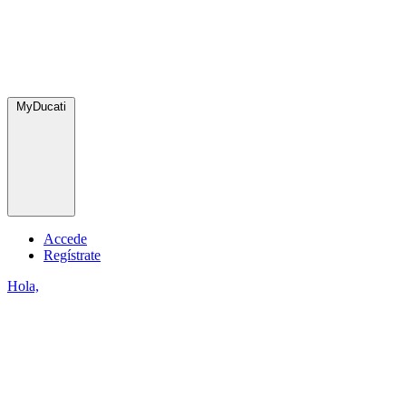
MyDucati
Accede
Regístrate
Hola,