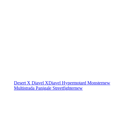
Desert X
Diavel
XDiavel
Hypermotard
Monster
new
Multistrada
Panigale
Streetfighter
new