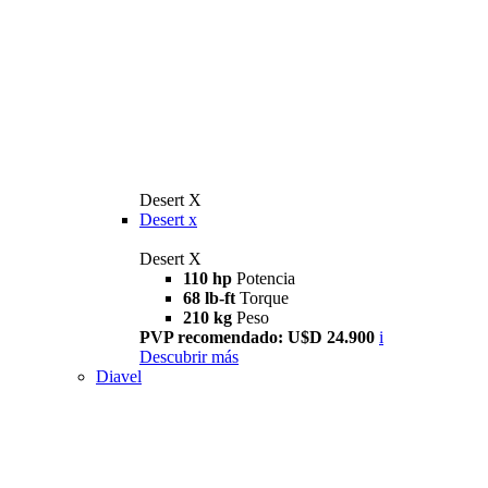
Desert X
Desert x
Desert X
110 hp
Potencia
68 lb-ft
Torque
210 kg
Peso
PVP recomendado: U$D 24.900
i
Descubrir más
Diavel