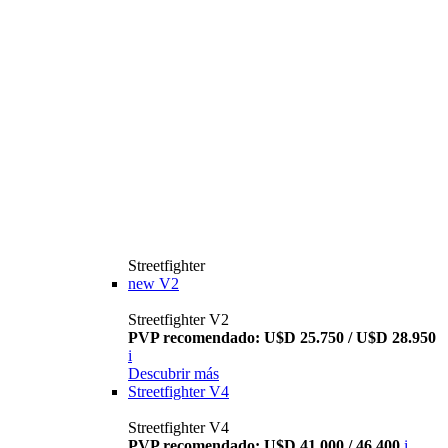
Streetfighter
new
V2
Streetfighter V2
PVP recomendado: U$D 25.750 / U$D 28.950
i
Descubrir más
Streetfighter V4
Streetfighter V4
PVP recomendado: U$D 41.000 / 46.400
i