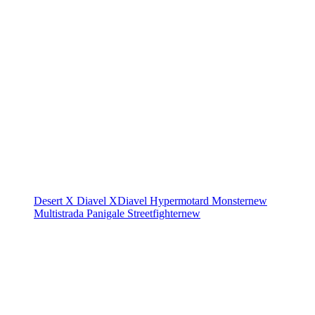
Desert X
Diavel
XDiavel
Hypermotard
Monster
new
Multistrada
Panigale
Streetfighter
new