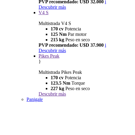
PVP recomendado: U$D 32.000
i
Descubrir más
V4 S
Multistrada V4 S
170 cv
Potencia
125 Nm
Par motor
215 kg
Peso en seco
PVP recomendado: U$D 37.900
i
Descubrir más
Pikes Peak
}
Multistrada Pikes Peak
170 cv
Potencia
123.5 Nm
Torque
227 kg
Peso en seco
Descubrir más
Panigale