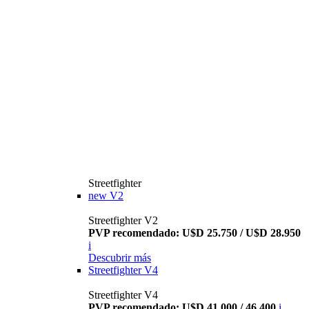
Streetfighter
new
V2
Streetfighter V2
PVP recomendado: U$D 25.750 / U$D 28.950
i
Descubrir más
Streetfighter V4
Streetfighter V4
PVP recomendado: U$D 41.000 / 46.400
i