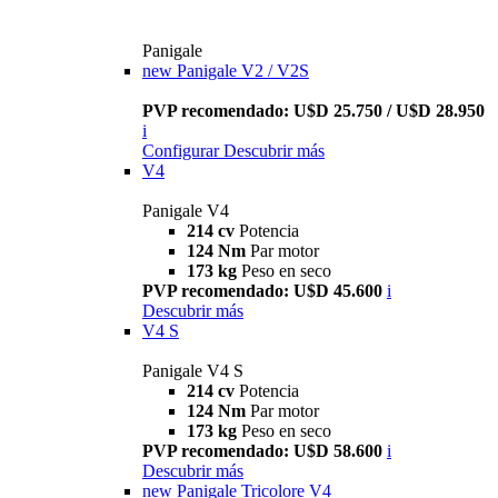
Panigale
new
Panigale V2 / V2S
PVP recomendado: U$D 25.750 / U$D 28.950
i
Configurar
Descubrir más
V4
Panigale V4
214 cv
Potencia
124 Nm
Par motor
173 kg
Peso en seco
PVP recomendado: U$D 45.600
i
Descubrir más
V4 S
Panigale V4 S
214 cv
Potencia
124 Nm
Par motor
173 kg
Peso en seco
PVP recomendado: U$D 58.600
i
Descubrir más
new
Panigale Tricolore V4