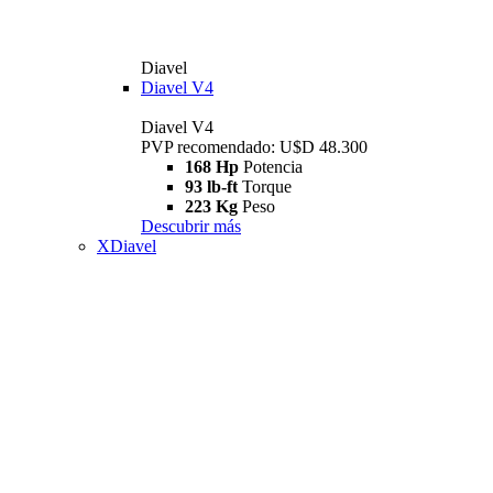
Diavel
Diavel V4
Diavel V4
PVP recomendado: U$D 48.300
168 Hp
Potencia
93 lb-ft
Torque
223 Kg
Peso
Descubrir más
XDiavel