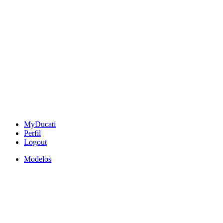
MyDucati
Perfil
Logout
Modelos