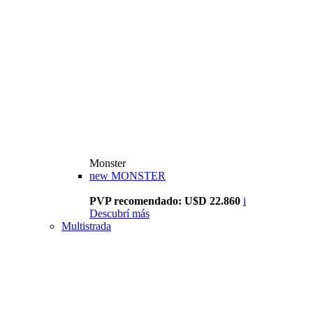
Monster
new
MONSTER
PVP recomendado: U$D 22.860
i
Descubrí más
Multistrada