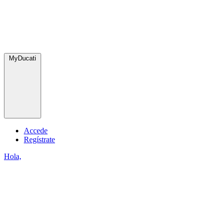
MyDucati
Accede
Regístrate
Hola,