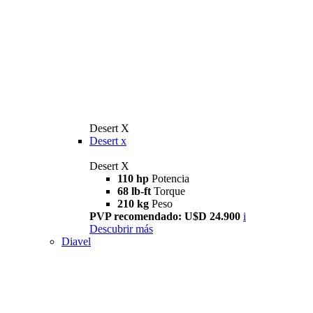
Desert X
Desert x
Desert X
110 hp
Potencia
68 lb-ft
Torque
210 kg
Peso
PVP recomendado: U$D 24.900
i
Descubrir más
Diavel