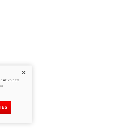
positivo para
ara
IES