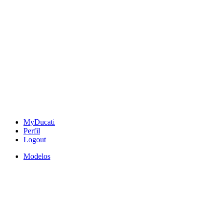
MyDucati
Perfil
Logout
Modelos