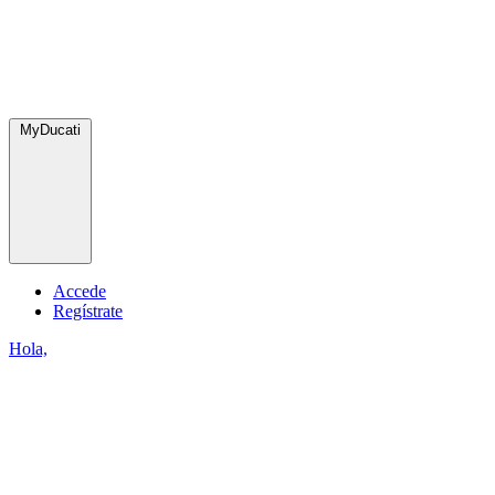
MyDucati
Accede
Regístrate
Hola,