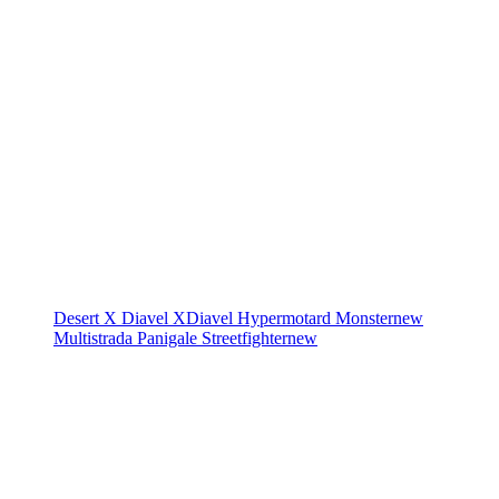
Desert X
Diavel
XDiavel
Hypermotard
Monster
new
Multistrada
Panigale
Streetfighter
new