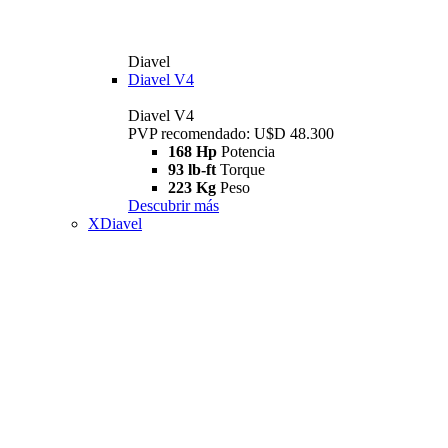
Diavel
Diavel V4
Diavel V4
PVP recomendado: U$D 48.300
168 Hp
Potencia
93 lb-ft
Torque
223 Kg
Peso
Descubrir más
XDiavel