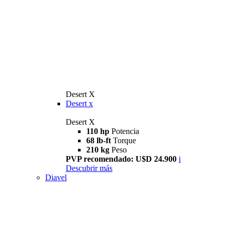
Desert X
Desert x
Desert X
110 hp
Potencia
68 lb-ft
Torque
210 kg
Peso
PVP recomendado: U$D 24.900
i
Descubrir más
Diavel