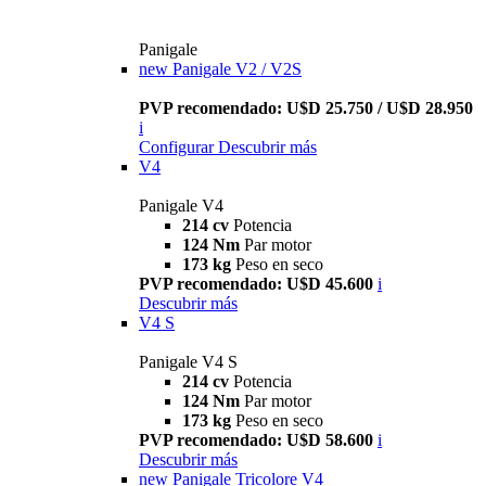
Panigale
new
Panigale V2 / V2S
PVP recomendado: U$D 25.750 / U$D 28.950
i
Configurar
Descubrir más
V4
Panigale V4
214 cv
Potencia
124 Nm
Par motor
173 kg
Peso en seco
PVP recomendado: U$D 45.600
i
Descubrir más
V4 S
Panigale V4 S
214 cv
Potencia
124 Nm
Par motor
173 kg
Peso en seco
PVP recomendado: U$D 58.600
i
Descubrir más
new
Panigale Tricolore V4