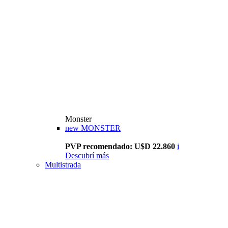
Monster
new
MONSTER
PVP recomendado: U$D 22.860
i
Descubrí más
Multistrada