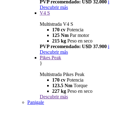
PVP recomendado: U$D 32.000
i
Descubrir más
V4 S
Multistrada V4 S
170 cv
Potencia
125 Nm
Par motor
215 kg
Peso en seco
PVP recomendado: U$D 37.900
i
Descubrir más
Pikes Peak
}
Multistrada Pikes Peak
170 cv
Potencia
123.5 Nm
Torque
227 kg
Peso en seco
Descubrir más
Panigale