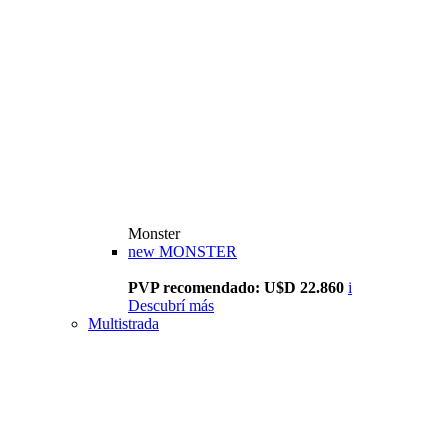
Monster
new
MONSTER
PVP recomendado: U$D 22.860
i
Descubrí más
Multistrada