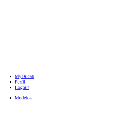
MyDucati
Perfil
Logout
Modelos