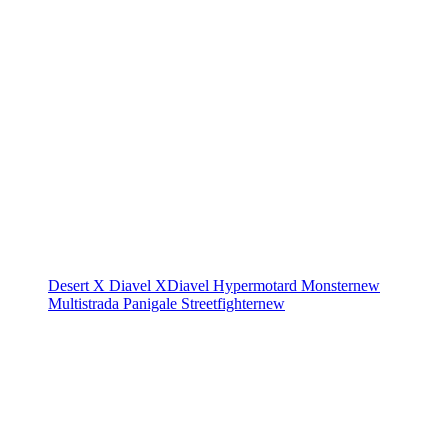
Desert X
Diavel
XDiavel
Hypermotard
Monster
new
Multistrada
Panigale
Streetfighter
new