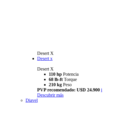
Desert X
Desert x
Desert X
110 hp
Potencia
68 lb-ft
Torque
210 kg
Peso
PVP recomendado: U$D 24.900
i
Descubrir más
Diavel