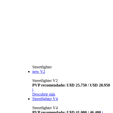
Streetfighter
new
V2
Streetfighter V2
PVP recomendado: U$D 25.750 / U$D 28.950
i
Descubrir más
Streetfighter V4
Streetfighter V4
PVP recomendado: U$D 41.000 / 46.400
i