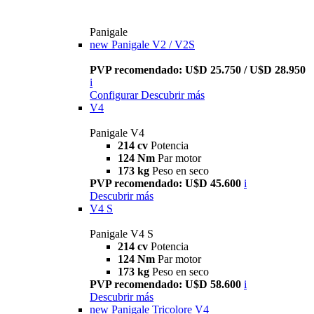
Panigale
new
Panigale V2 / V2S
PVP recomendado: U$D 25.750 / U$D 28.950
i
Configurar
Descubrir más
V4
Panigale V4
214 cv
Potencia
124 Nm
Par motor
173 kg
Peso en seco
PVP recomendado: U$D 45.600
i
Descubrir más
V4 S
Panigale V4 S
214 cv
Potencia
124 Nm
Par motor
173 kg
Peso en seco
PVP recomendado: U$D 58.600
i
Descubrir más
new
Panigale Tricolore V4