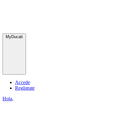
MyDucati
Accede
Regístrate
Hola,