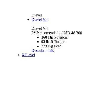
Diavel
Diavel V4
Diavel V4
PVP recomendado: U$D 48.300
168 Hp
Potencia
93 lb-ft
Torque
223 Kg
Peso
Descubrir más
XDiavel