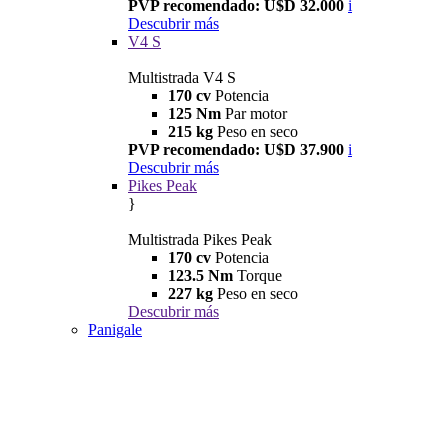
PVP recomendado: U$D 32.000
i
Descubrir más
V4 S
Multistrada V4 S
170 cv
Potencia
125 Nm
Par motor
215 kg
Peso en seco
PVP recomendado: U$D 37.900
i
Descubrir más
Pikes Peak
}
Multistrada Pikes Peak
170 cv
Potencia
123.5 Nm
Torque
227 kg
Peso en seco
Descubrir más
Panigale