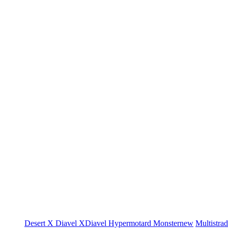
Desert X
Diavel
XDiavel
Hypermotard
Monster
new
Multistra