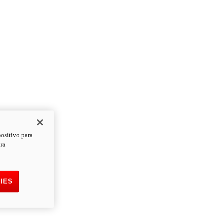
positivo para
ara
IES