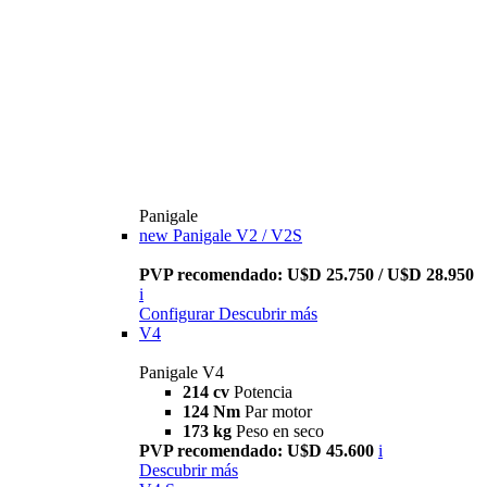
Panigale
new
Panigale V2 / V2S
PVP recomendado: U$D 25.750 / U$D 28.950
i
Configurar
Descubrir más
V4
Panigale V4
214 cv
Potencia
124 Nm
Par motor
173 kg
Peso en seco
PVP recomendado: U$D 45.600
i
Descubrir más