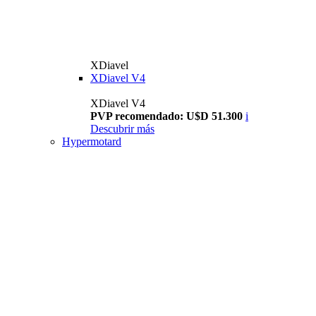
XDiavel
XDiavel V4
XDiavel V4
PVP recomendado: U$D 51.300
i
Descubrir más
Hypermotard