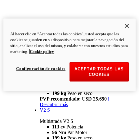
Al hacer clic en “Aceptar todas las cookies”, usted acepta que las
cookies se guarden en su dispositivo para mejorar la navegación del
sitio, analizar el uso del mismo, y colaborar con nuestros estudios para
marketing.
Cookie policy
Multistrada
V2
Configuración de cookies
ACEPTAR TODAS LAS
COOKIES
Multistrada V2
113 cv
Potencia
96 Nm
Par Motor
199 kg
Peso en seco
PVP recomendado: U$D 25.650
i
Descubrir más
V2 S
Multistrada V2 S
113 cv
Potencia
96 Nm
Par Motor
199 kg
Peso en seco