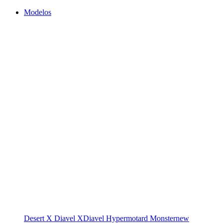
Modelos
Desert X
Diavel
XDiavel
Hypermotard
Monster
new