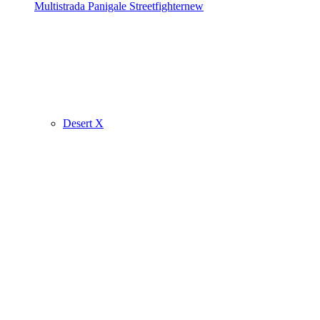
Multistrada
Panigale
Streetfighter
new
Desert X